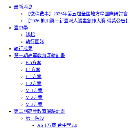
Toggle
最新消息
navigation
【徵稿啟事】2026年第五屆全國地方學國際研討會
【2026 柳川獎－新臺灣人漫畫創作大賽 得獎公告】
臺中學
緣起
執行團隊
執行成果
第一期高等教育深耕計畫
F-5方案
J-1方案
L-1方案
L-2方案
M-1方案
M-2方案
M-3方案
第二期高等教育深耕計畫
第一階段
A6-1方案-台中學2.0