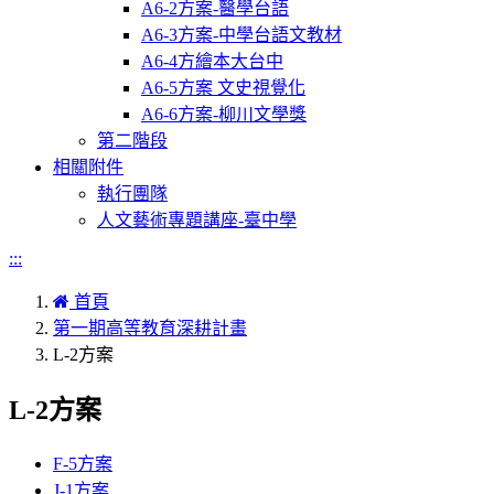
A6-2方案-醫學台語
A6-3方案-中學台語文教材
A6-4方繪本大台中
A6-5方案 文史視覺化
A6-6方案-柳川文學獎
第二階段
相關附件
執行團隊
人文藝術專題講座-臺中學
:::
首頁
第一期高等教育深耕計畫
L-2方案
L-2方案
F-5方案
J-1方案