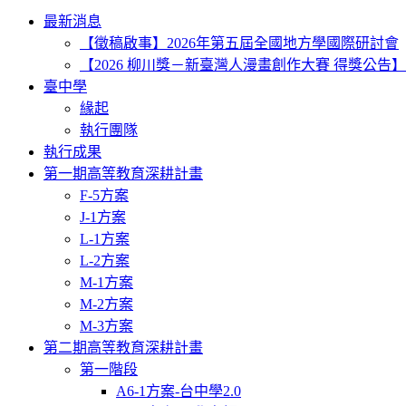
Toggle
最新消息
navigation
【徵稿啟事】2026年第五屆全國地方學國際研討會
【2026 柳川獎－新臺灣人漫畫創作大賽 得獎公告】
臺中學
緣起
執行團隊
執行成果
第一期高等教育深耕計畫
F-5方案
J-1方案
L-1方案
L-2方案
M-1方案
M-2方案
M-3方案
第二期高等教育深耕計畫
第一階段
A6-1方案-台中學2.0